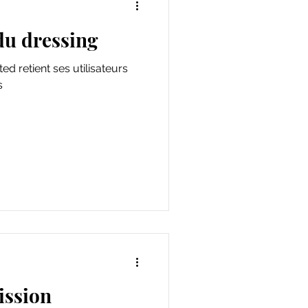
 du dressing
d retient ses utilisateurs
s
ission