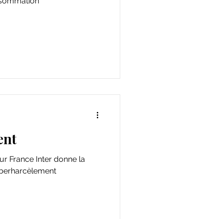
onsommation
ent
r France Inter donne la
yberharcèlement