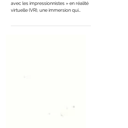
virtuelle
Retour sur mon expérience « Un soir
avec les impressionnistes » en réalité
virtuelle (VR), une immersion qui
redonne vie à Paris en 1874. Entre
réalisme bluffant, nouvelle proximité
avec les œuvres et modèles
économiques émergents, la VR
transforme notre rapport à l’art et
enrichit la médiation culturelle.