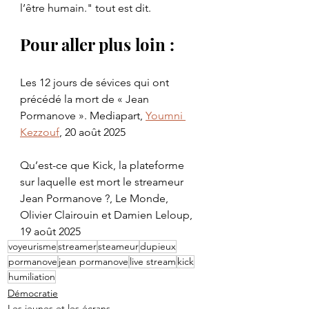
l’être humain." tout est dit.
Pour aller plus loin :
Les 12 jours de sévices qui ont 
précédé la mort de « Jean 
Pormanove ». Mediapart, 
Youmni 
Kezzouf
, 20 août 2025
Qu’est-ce que Kick, la plateforme 
sur laquelle est mort le streameur 
Jean Pormanove ?, Le Monde, 
Olivier Clairouin et Damien Leloup, 
19 août 2025
voyeurisme
streamer
steameur
dupieux
pormanove
jean pormanove
live stream
kick
humiliation
Démocratie
Les jeunes et les écrans