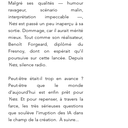
Malgré ses qualités — humour 
ravageur, scénario malin, 
interprétation impeccable —, 
Yves
 est passé un peu inaperçu à sa 
sortie. Dommage, car il aurait mérité 
mieux. Tout comme son réalisateur, 
Benoît Forgeard, diplômé du 
Fresnoy, dont on espérait qu’il 
poursuive sur cette lancée. Depuis 
Yves
, silence radio.
Peut-être était-il trop en avance ? 
Peut-être que le monde 
d’aujourd’hui est enfin prêt pour 
Yves
. Et pour repenser, à travers la 
farce, les très sérieuses questions 
que soulève l’irruption des IA dans 
le champ de la création.  À suivre...