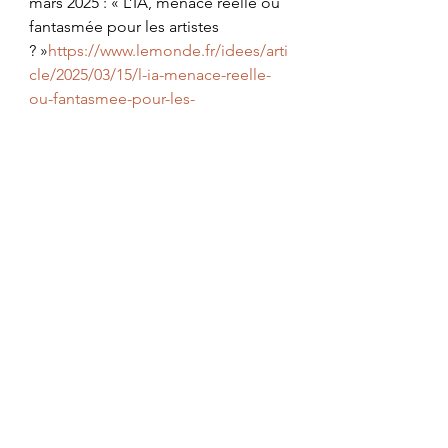
mars 2025 : « L’IA, menace réelle ou 
fantasmée pour les artistes 
? »
https://www.lemonde.fr/idees/arti
cle/2025/03/15/l-ia-menace-reelle-
ou-fantasmee-pour-les-
artistes_6581226_3232.html
ia
ChatGPT
création
droits d'auteur
plagiat
yves
Culture
(Science)-fiction
Voir tout
Posts récents