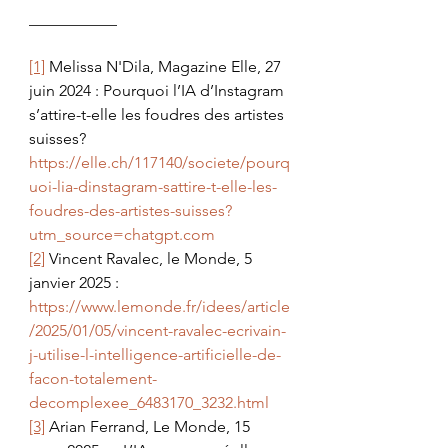
___________
[1]
Melissa N'Dila
, Magazine Elle, 27 
juin 2024 : Pourquoi l’IA d’Instagram 
s’attire-t-elle les foudres des artistes 
suisses? 
https://elle.ch/117140/societe/pourq
uoi-lia-dinstagram-sattire-t-elle-les-
foudres-des-artistes-suisses?
utm_source=chatgpt.com
[2]
 Vincent Ravalec, le Monde, 5 
janvier 2025 : 
https://www.lemonde.fr/idees/article
/2025/01/05/vincent-ravalec-ecrivain-
j-utilise-l-intelligence-artificielle-de-
facon-totalement-
decomplexee_6483170_3232.html
[3]
 Arian Ferrand, Le Monde, 15 