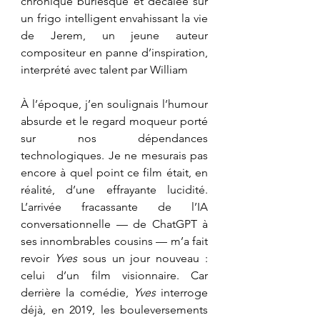
chronique burlesque et décalée sur 
un frigo intelligent envahissant la vie 
de Jerem, un jeune auteur 
compositeur en panne d’inspiration, 
interprété avec talent par William 
À l’époque, j’en soulignais l’humour 
absurde et le regard moqueur porté 
sur nos dépendances 
technologiques. Je ne mesurais pas 
encore à quel point ce film était, en 
réalité, d’une effrayante lucidité. 
L’arrivée fracassante de l’IA 
conversationnelle — de ChatGPT à 
ses innombrables cousins — m’a fait 
revoir 
Yves
 sous un jour nouveau : 
celui d’un film visionnaire. Car 
derrière la comédie, 
Yves
 interroge 
déjà, en 2019, les bouleversements 