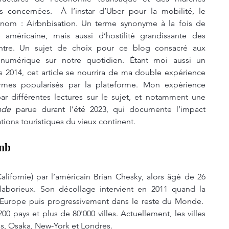
s concernées.  À l’instar d’Uber pour la mobilité, le 
om : Airbnbisation. Un terme synonyme à la fois de 
américaine, mais aussi d’hostilité grandissante des 
ntre. Un sujet de choix pour ce blog consacré aux 
numérique sur notre quotidien. Étant moi aussi un 
is 2014, cet article se nourrira de ma double expérience 
rmes popularisés par la plateforme. Mon expérience 
ar différentes lectures sur le sujet, et notamment une 
nde
 parue durant l’été 2023, qui documente l’impact 
ations touristiques du vieux continent.
bnb
lifornie) par l’américain Brian Chesky, alors âgé de 26 
aborieux. Son décollage intervient en 2011 quand la 
 Europe puis progressivement dans le reste du Monde.  
0 pays et plus de 80'000 villes. Actuellement, les villes 
ris, Osaka, New-York et Londres.