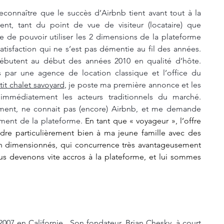
reconnaître que le succès d’Airbnb tient avant tout à la 
nt, tant du point de vue de visiteur (locataire) que 
ge de pouvoir utiliser les 2 dimensions de la plateforme 
tisfaction qui ne s’est pas démentie au fil des années. 
butent au début des années 2010 en qualité d’hôte. 
tes par une agence de location classique et l’office du 
tit chalet savoyard
, je poste ma première annonce et les 
 immédiatement les acteurs traditionnels du marché. 
ment, ne connait pas (encore) Airbnb, et me demande 
ement de la plateforme. 
En tant que « voyageur », l’offre 
ndre particulièrement bien à ma jeune famille avec des 
 dimensionnés, qui concurrence très avantageusement 
ous devenons vite accros à la plateforme, et lui sommes 
07 en Californie.  Son fondateur, Brian Chesky, à court 