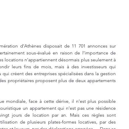
omération d’Athènes disposait de 11 701 annonces sur 
certainement sous-évalué en raison de l’importance de 
es locations n’appartiennent désormais plus seulement à 
ondir leurs fins de mois, mais à des investisseurs qui 
 qui créent des entreprises spécialisées dans la gestion 
des propriétaires proposent plus de deux appartements 
ue mondiale, face à cette dérive, il n’est plus possible 
ouristique un appartement qui n’est pas une résidence 
ingt jours de location par an. Mais ces règles sont 
ilisation de plusieurs plates-formes locatives, par des 
stes et loueurs, par des déclarations erronées…. Dans sa 