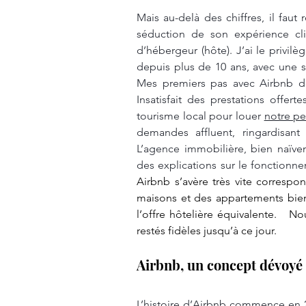
Mais au-delà des chiffres, il faut 
séduction de son expérience clie
d’hébergeur (hôte). J’ai le privilè
depuis plus de 10 ans, avec une sa
Mes premiers pas avec Airbnb dé
Insatisfait des prestations offer
tourisme local pour louer 
notre pe
demandes affluent, ringardisant
L’agence immobilière, bien naïve
des explications sur le fonctionn
Airbnb s’avère très vite correspo
maisons et des appartements bien
l’offre hôtelière équivalente.   N
restés fidèles jusqu’à ce jour.
Airbnb, un concept dévoyé
L’histoire d’Airbnb commence en 20