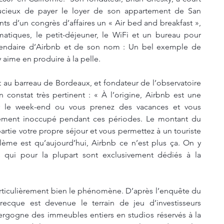
ucieux de payer le loyer de son appartement de San 
nts d’un congrès d’affaires un « Air bed and breakfast », 
atiques, le petit-déjeuner, le WiFi et un bureau pour 
 légendaire d’Airbnb et de son nom : Un bel exemple de 
y aime en produire à la pelle.
 au barreau de Bordeaux, et fondateur de l’observatoire 
 constat très pertinent : « À l’origine, Airbnb est une 
r le week-end ou vous prenez des vacances et vous 
gement inoccupé pendant ces périodes. Le montant du 
rtie votre propre séjour et vous permettez à un touriste 
blème est qu’aujourd’hui, Airbnb ce n’est plus ça. On y 
qui pour la plupart sont exclusivement dédiés à la 
rticulièrement bien le phénomène. D’après l’enquête du 
ecque est devenue le terrain de jeu d’investisseurs 
vergogne des immeubles entiers en studios réservés à la 