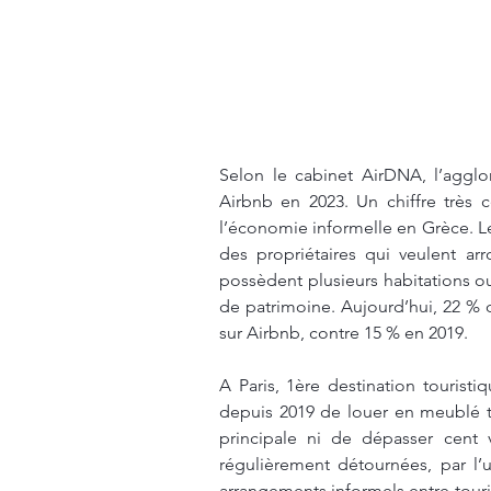
Selon le cabinet 
AirDNA
, l’aggl
Airbnb en 2023. Un chiffre très 
l’économie informelle en Grèce. L
des propriétaires qui veulent arr
possèdent plusieurs habitations ou
de patrimoine. Aujourd’hui, 22 % 
sur Airbnb, contre 15 % en 2019.
A Paris, 1ère destination touristiq
depuis 2019 de louer en meublé t
principale ni de dépasser cent v
régulièrement détournées, par l’ut
arrangements informels entre touri