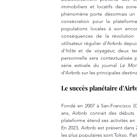
immobiliers et locatifs des zone
phénomène porte désormais un n
consécration pour la plateforme 
populations locales à son enco
conséquences de la révolution 
utilisateur régulier d’Airbnb depu
d’
hôte
 et de 
voyageur,
 deux te
personnelle sera contextualisée p
série estivale du journal 
Le Mo
d’Airbnb sur les principales destin
Le succès planétaire d’Air
Fondé en 2007 à San-Francisco (Ca
ans, Airbnb connait des débuts l
plateforme étend ses activités en
En 2023, Airbnb est présent dans 20
les plus populaires sont Tokyo, Pa