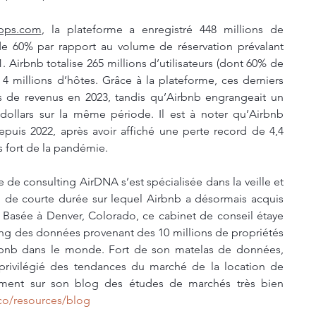
apps.com
, la plateforme a enregistré 448 millions de 
de 60% par rapport au volume de réservation prévalant 
1. Airbnb totalise 265 millions d’utilisateurs (dont 60% de 
4 millions d’hôtes. Grâce à la plateforme, ces derniers 
s de revenus en 2023, tandis qu’Airbnb engrangeait un 
dollars sur la même période. Il est à noter qu’Airbnb 
depuis 2022, après avoir affiché une perte record de 4,4 
us fort de la pandémie.
de consulting AirDNA s’est spécialisée dans la veille et 
n de courte durée sur lequel Airbnb a désormais acquis 
Basée à Denver, Colorado, ce cabinet de conseil étaye 
ing des données provenant des 10 millions de propriétés 
rbnb dans le monde. Fort de son matelas de données, 
privilégié des tendances du marché de la location de 
ement sur son blog des études de marchés très bien 
.co/resources/blog